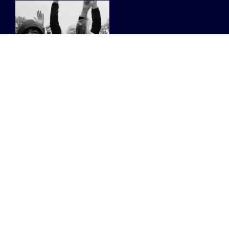
Dit heeft Thé
Dansant in petto
voor de rest van
de zomer
Een editie in de
plantentuin van Meise,
eentje op een
industrieterrein in Gent en
hun steeds succesvolle
Mad Max-formule in
Tienen.