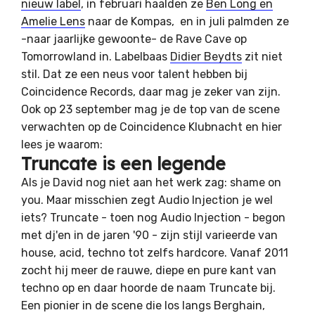
nieuw label
, in februari haalden ze
Ben Long en
Amelie Lens
naar de Kompas, en in juli palmden ze
-naar jaarlijke gewoonte- de Rave Cave op
Tomorrowland in. Labelbaas
Didier Beydts
zit niet
stil. Dat ze een neus voor talent hebben bij
Coincidence Records, daar mag je zeker van zijn.
Ook op 23 september mag je de top van de scene
verwachten op de Coincidence Klubnacht en hier
lees je waarom:
Truncate is een legende
Als je David nog niet aan het werk zag: shame on
you. Maar misschien zegt Audio Injection je wel
iets? Truncate - toen nog Audio Injection - begon
met dj'en in de jaren '90 - zijn stijl varieerde van
house, acid, techno tot zelfs hardcore. Vanaf 2011
zocht hij meer de rauwe, diepe en pure kant van
techno op en daar hoorde de naam Truncate bij.
Een pionier in de scene die los langs Berghain,