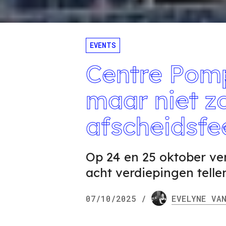
EVENTS
Centre Pompi
maar niet z
afscheidsfe
Op 24 en 25 oktober ve
acht verdiepingen tellen
07/10/2025
/
EVELYNE
VAN