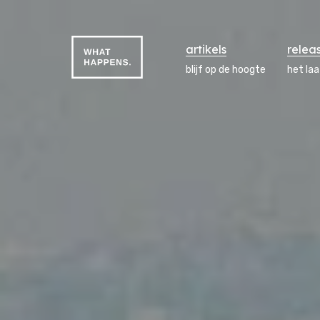
artikels
relea
blijf op de hoogte
het la