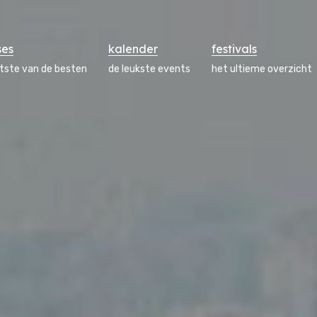
ses
kalender
festivals
atste van de besten
de leukste events
het ultieme overzicht