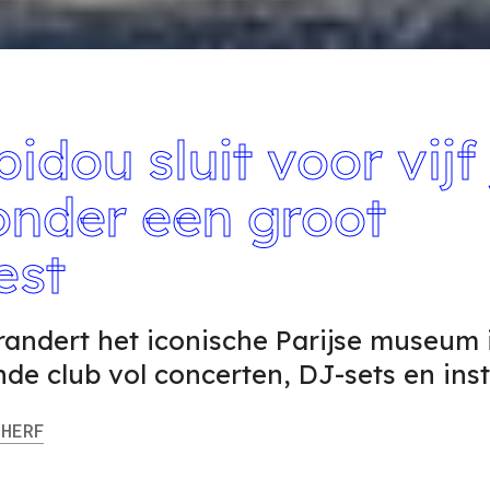
dou sluit voor vijf 
onder een groot
est
randert het iconische Parijse museum 
de club vol concerten, DJ-sets en insta
HERF