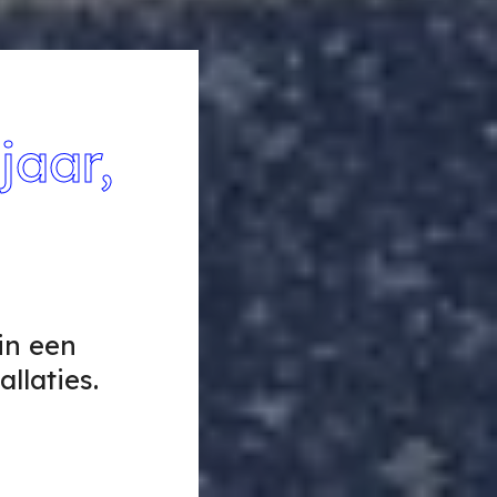
jaar,
in een
llaties.