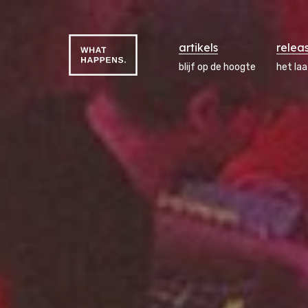
artikels
relea
blijf op de hoogte
het la