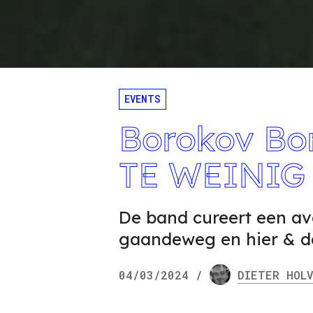
EVENTS
Borokov Bo
TE WEINIG
De band cureert een avo
gaandeweg en hier & d
04/03/2024
/
DIETER
HOLV