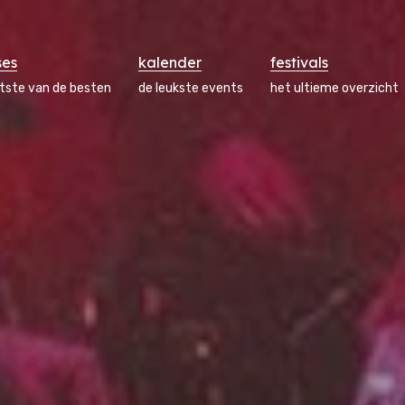
ses
kalender
festivals
atste van de besten
de leukste events
het ultieme overzicht