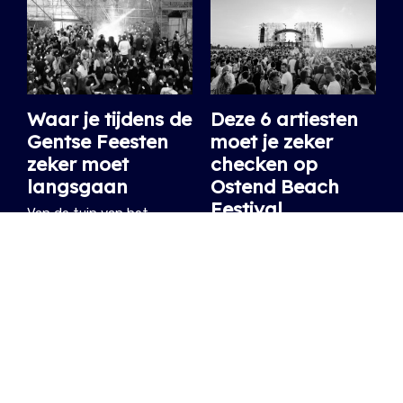
Waar je tijdens de
Deze 6 artiesten
Gentse Feesten
moet je zeker
zeker moet
checken op
langsgaan
Ostend Beach
Festival
Van de tuin van het
Duivelsteen tot kleine
Een mix van Oostends
cafés rond Sint-Jacobs:
talent en de internationale
op deze plekken krijgen
top.
elektronische muziek,
20.06.2026
/ JULIE
lokale dj’s en jonge
collectieven de ruimte.
15.07.2026
/ WARRE