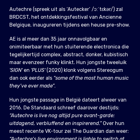
Autechre (spreek uit als ‘Autecker’ /ɔːˈtɛkər/) zal
BRDCST, het ontdekkingsfestival van Ancienne
Belgique, inaugureren tijdens een heuse pre-show.
AE is al meer dan 35 jaar onnavolgbaar en
onimiteerbaar met hun stuiterende electronica die
tegelijkertijd complex, abstract, donker, kubistisch
maar evenzeer funky klinkt. Hun jongste tweeluik
'SIGN'
en
'PLUS'
(2020) klonk volgens Stereogum
dan ook eerder als
“some of the most human music
they’ve ever made”
.
Hun jongste passage in België dateert alweer van
2016. De Standaard schreef daarover destijds:
“Autechre is live nog altijd pure avant-garde:
uitdagend, verbluffend en inspirerend.”
Over hun
meest recente VK-tour zei The Guardian dan weer:
“Autechre’s live environment is liable to switch at