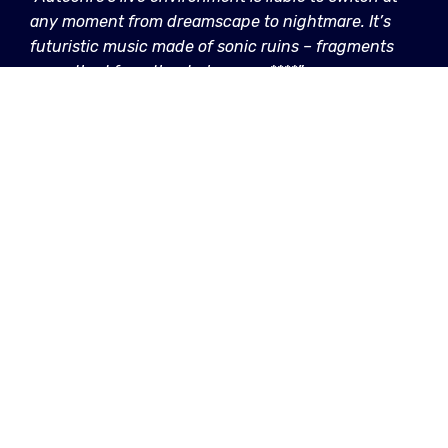
any moment from dreamscape to nightmare. It’s
futuristic music made of sonic ruins – fragments
unearthed from the darkness. - ****”
INFO
do 4 apr 2024, 20u - 22u30
Ancienne Belgique (Grote zaal), Anspachlaan
110, 1000 Brussel
Ancienne Belgique
Autechre
Electronica
LINKS
Facebook
Website
Tickets