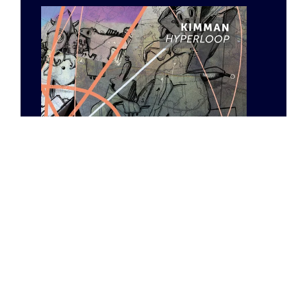
Hyperloop
EP
Artiest
Kimman