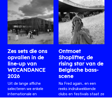
Zes sets die ons
Ontmoet
opvallen in de
Shoplifter, de
line-up van
rising star van de
WECANDANCE
Belgische bass-
2026
scene
Uit de lange affiche
Na Fred again.. en een
selecteren we enkele
reeks indrukwekkende
internationale en
clubs en festivals staat ze
Belgische artiesten waar
volgende week op XRDS.
we dit jaar bijzonder naar
06.08.2026
/ ARTHUR
uitkijken.