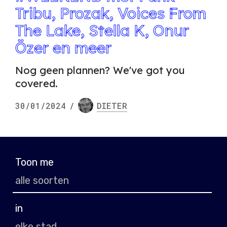
Tribu, Prozak, Voices From
The Lake, Stella K, Onur
Özer en meer
Nog geen plannen? We've got you
covered.
30/01/2024
/
DIETER
Toon me
in