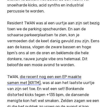
snoeiharde kicks, acid synths en industrial
percussie te worden.
Resident TWAN was al een uurtje aan zijn set bezig
toen we de parking opscheurden. En aan de
schaarse parkeerplaatsen te zien, kon je
vermoeden dat de keet danig gevuld zou zijn. Eens
aan de kassa, vlogen de zware bassen en hoge
bpm's ons al om de oren en beklemde die hele
donkere, rauwe jungle vibe ons helemaal. Dit
beloofde een mooie avond te worden.
TWAN,
die recent nog een een EP maakte
samen met [KRTM]
, was al aan het laatste uurtje
van zijn set toe. En wat een set! Bonkende
distorted kicks tegen +135 bpm, de dansende
menigte kon het wel smaken. Zelden zagen we een
dj die het publiek zo vroeg op de avond al kon