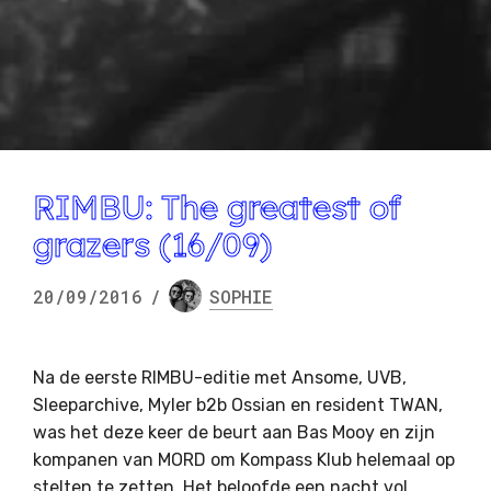
RIMBU: The greatest of
grazers (16/09)
20/09/2016
/
SOPHIE
Na de eerste RIMBU-editie met Ansome, UVB,
Sleeparchive, Myler b2b Ossian en resident TWAN,
was het deze keer de beurt aan Bas Mooy en zijn
kompanen van MORD om Kompass Klub helemaal op
stelten te zetten. Het beloofde een nacht vol