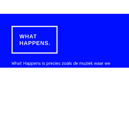
What Happens is precies zoals de muziek waar we
het liefst over schrijven: rechttoe rechtaan. We zijn
gefascineerd door alles wat te maken heeft met
elektronische klanken. Waarom we doen wat we
doen: we willen talent ontdekken, jong of oud, en in
the picture zetten. Artiesten, promotors,
evenementen of labels die alles in huis hebben om
het te maken, maar nog net dat extra editoriale
duwtje in de rug nodig hebben.