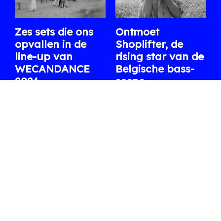
Zes sets die ons
Ontmoet
opvallen in de
Shoplifter, de
line-up van
rising star van de
WECANDANCE
Belgische bass-
2026
scene
Uit de lange affiche
Na Fred again.. en een
selecteren we enkele
reeks indrukwekkende
internationale en
clubs en festivals staat ze
Belgische artiesten waar
volgende week op XRDS.
we dit jaar bijzonder naar
06.08.2026
/ ARTHUR
uitkijken.
07.08.2026
/ WARRE