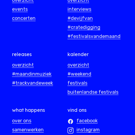
overzicht
overzicht
events
interviews
concerten
#devijfvan
#cratedigging
#festivalsvandemaand
releases
kalender
overzicht
overzicht
#maandinmuziek
#weekend
#trackvandeweek
festivals
buitenlandse festivals
what happens
vind ons
over ons
facebook
samenwerken
instagram