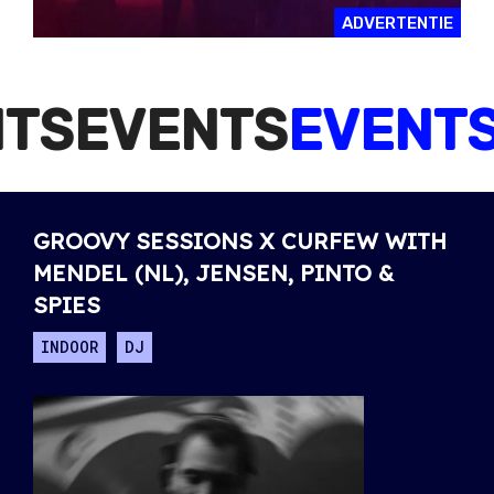
ADVERTENTIE
TS
EVENTS
EVENTS
GROOVY SESSIONS X CURFEW WITH
MENDEL (NL), JENSEN, PINTO &
SPIES
INDOOR
DJ