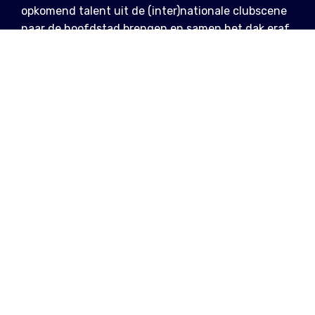
opkomend talent uit de (inter)nationale clubscene
naar de hoofdstad brengen en samen het dak eraf
blazen. Clubkillers Lisa More, EYCEE, en Fake Moss,
aangevuld door de ondertussen legendarische
back-to-backs van de Gloom Club residents.
INFO
za 22 feb 2025, 22u - 5u
Ancienne Belgique (AB Club), Anspachlaan 110,
1000 Brussel
Ancienne Belgique
,
Gloom Club
o.a.
Lisa More
,
EYCEE
,
Fake Moss
LINKS
Facebook
Tickets