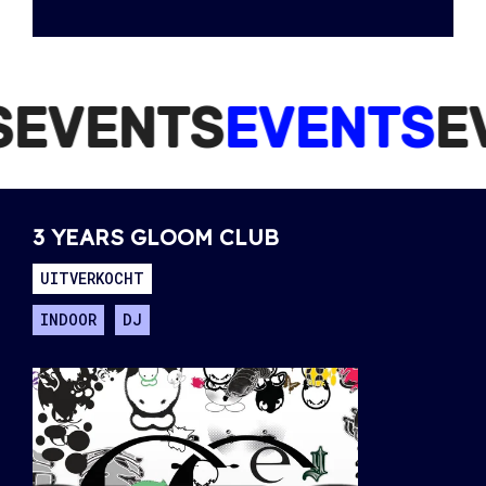
ENTS
EVENTS
EVEN
3 YEARS GLOOM CLUB
UITVERKOCHT
INDOOR
DJ