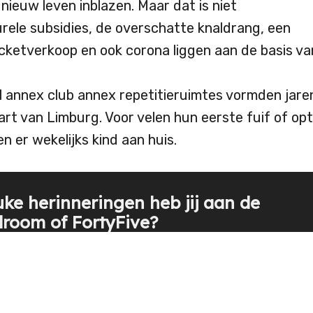
ieuw leven inblazen. Maar dat is niet
urele subsidies, de overschatte knaldrang, een
cketverkoop en ook corona liggen aan de basis va
 annex club annex repetitieruimtes vormden jare
art van Limburg. Voor velen hun eerste fuif of op
 er wekelijks kind aan huis.
uke herinneringen heb jij aan de
room of FortyFive?
artiest in het prille begin van zijn carrière die nu v
mensen platen draait? Stuur een foto door same
rtiest, naam van het feestje en een leuke
uote!