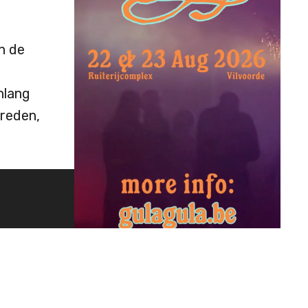
n de
nlang
treden,
oor
ADVERTENTIE
n met