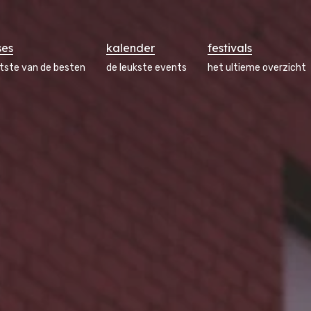
ses
kalender
festivals
atste van de besten
de leukste events
het ultieme overzicht