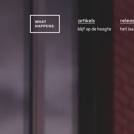
artikels
relea
blijf op de hoogte
het la