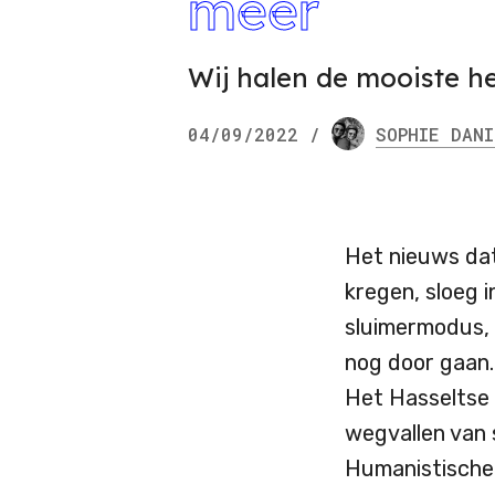
meer
Wij halen de mooiste h
04/09/2022
/
SOPHIE
DANI
Het nieuws da
kregen, sloeg i
sluimermodus, 
nog door gaan.
Het Hasseltse 
wegvallen van 
Humanistische