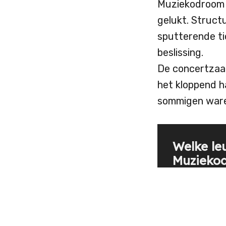
Muziekodroom n
gelukt. Struct
sputterende ti
beslissing.
De concertzaal
het kloppend h
sommigen waren
Welke le
Muziekod
Zag jij een 
duizenden 
de datum, a
anekdote/q