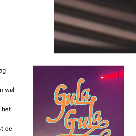
ag
en wel
a het
t de