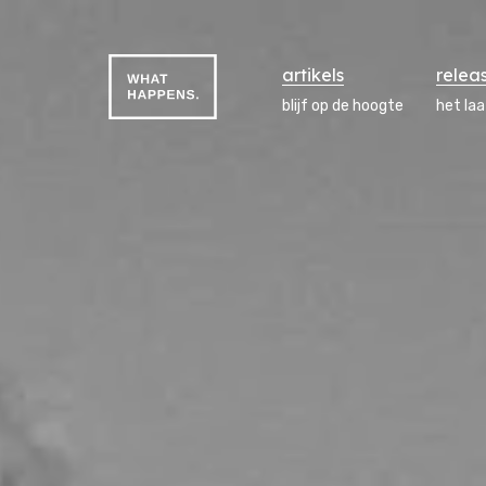
artikels
relea
blijf op de hoogte
het la