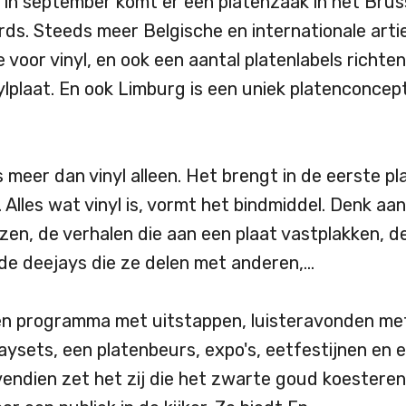
 in september komt er een platenzaak in het Brus
ds. Steeds meer Belgische en internationale arti
e voor vinyl, en ook een aantal platenlabels richte
nylplaat. En ook Limburg is een uniek platenconcept 
s meer dan vinyl alleen. Het brengt in de eerste pl
Alles wat vinyl is, vormt het bindmiddel. Denk aa
zen, de verhalen die aan een plaat vastplakken, d
de deejays die ze delen met anderen,...
en programma met uitstappen, luisteravonden me
aysets, een platenbeurs, expo's, eetfestijnen en 
endien zet het zij die het zwarte goud koesteren