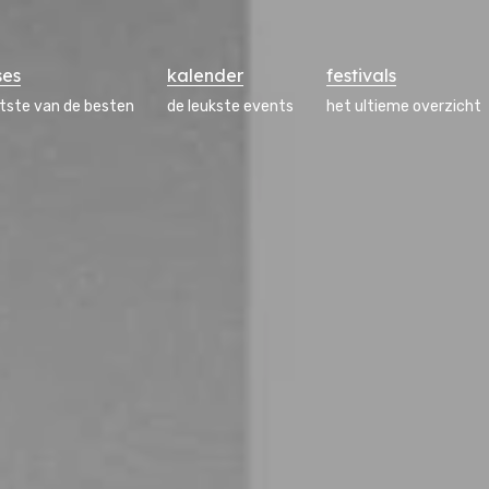
ses
kalender
festivals
atste van de besten
de leukste events
het ultieme overzicht