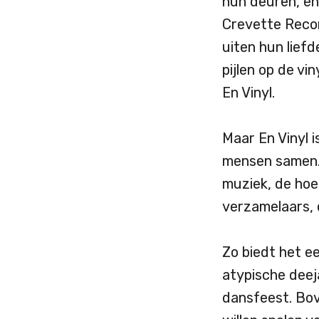
hun deuren, en
Crevette Recor
uiten hun liefd
pijlen op de vi
En Vinyl.
Maar En Vinyl i
mensen samen. 
muziek, de hoe
verzamelaars, 
Zo biedt het e
atypische deej
dansfeest. Bov