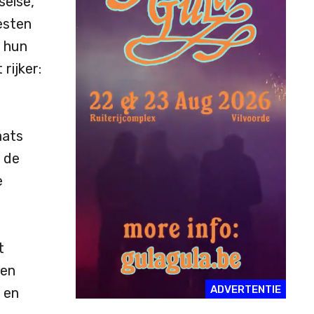
selse,
esten
n hun
rijker:
aats
n de
e
t
een
ADVERTENTIE
 en