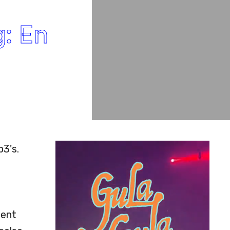
: En
p3's.
Gent