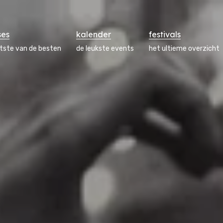
ses
kalender
festivals
atste van de besten
de leukste events
het ultieme overzicht