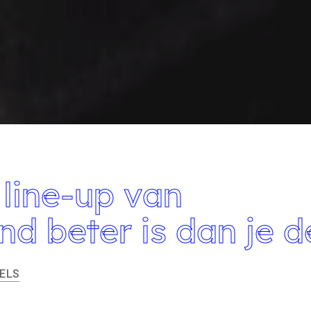
line-up van
d beter is dan je d
ELS