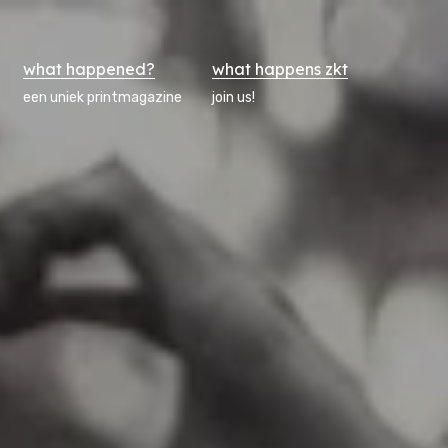
what happened?
what happens zkt
een uniek printmagazine
join us!