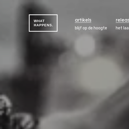
artikels
relea
blijf op de hoogte
het la