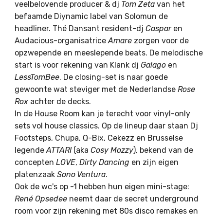
veelbelovende producer & dj
Tom Zeta
van het
befaamde Diynamic label van Solomun de
headliner. Thé Dansant resident-dj
Caspar
en
Audacious-organisatrice
Amare
zorgen voor de
opzwepende en meeslepende beats. De melodische
start is voor rekening van Klank dj
Galago
en
LessTomBee
. De closing-set is naar goede
gewoonte wat steviger met de Nederlandse
Rose
Rox
achter de decks.
In de House Room kan je terecht voor vinyl-only
sets vol house classics. Op de lineup daar staan Dj
Footsteps, Chupa, Q-Bix, Cekezz en Brusselse
legende
ATTARI
(aka
Cosy Mozzy
), bekend van de
concepten
LOVE
,
Dirty Dancing
en zijn eigen
platenzaak
Sono Ventura
.
Ook de wc's op -1 hebben hun eigen mini-stage:
René Opsedee
neemt daar de secret underground
room voor zijn rekening met 80s disco remakes en