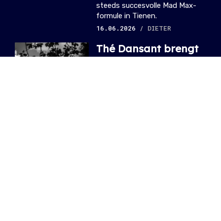
steeds succesvolle Mad Max-
formule in Tienen.
16.06.2026
/ DIETER
Thé Dansant brengt
Candyland tot leven
in het Afrikapaleis
van Tervuren
Op zondag 27 juli opent het
Afrikapaleis één dag de deuren
voor feest vol beats,
bubblegum en Candyland-
magie.
19.07.2025
/ DIETER
Dit worden de drie
zomeredities van Thé
Dansant
Dansen in het zonnetje als