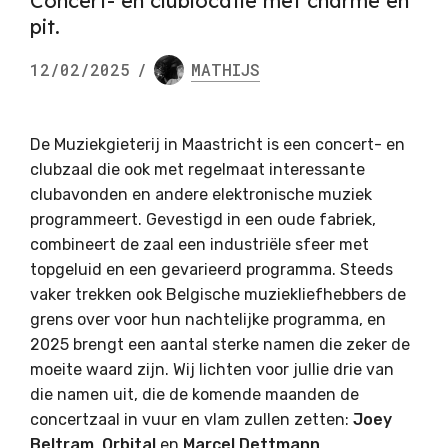
Concert- en clublocatie met charme en
pit.
12/02/2025
/
MATHIJS
De Muziekgieterij in Maastricht is een concert- en
clubzaal die ook met regelmaat interessante
clubavonden en andere elektronische muziek
programmeert. Gevestigd in een oude fabriek,
combineert de zaal een industriële sfeer met
topgeluid en een gevarieerd programma. Steeds
vaker trekken ook Belgische muziekliefhebbers de
grens over voor hun nachtelijke programma, en
2025 brengt een aantal sterke namen die zeker de
moeite waard zijn. Wij lichten voor jullie drie van
die namen uit, die de komende maanden de
concertzaal in vuur en vlam zullen zetten:
Joey
Beltram
,
Orbital
en
Marcel Dettmann
.