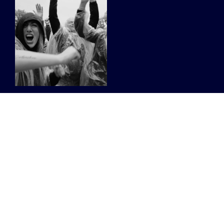
Dit heeft Thé
Dansant in petto
voor de rest van
de zomer
Een editie in de
plantentuin van Meise,
eentje op een
industrieterrein in Gent en
hun steeds succesvolle
Mad Max-formule in
Tienen.