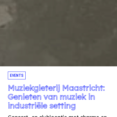
EVENTS
Muziekgieterij Maastricht:
Genieten van muziek in
industriële setting