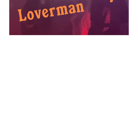
ADVERTENTIE
MEER OVER WHAT HAPPENS X
SHELTR
DJ
INDOOR