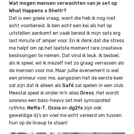
Wat mogen mensen verwachten van je set op
What Happens x Sheltr?
Dat is een goeie vraag, want die heb ik nog niet
echt voorbereid. Ik ben echt een kei als het op
uitstellen aankomt en vaak bereid ik mijn sets erg
last minute of amper voor. En ik denk dat die stress
me helpt om op het laatste moment rare creatieve
beslissingen te nemen. Dat vind ik leuk. Ik bedoel,
als ik speel, wil ik mezelf net zo graag verrassen als
de mensen voor me. Maar jullie evenement is wel
een primeur voor me, aangezien het de eerste keer
zal zijn dat ik alleen als
Safé
zal spelen in een club.
Meestal speel ik onder m'n alias
Dress
. Het wordt
sowieso een bass-heavy set met
syncopated
rythms
.
Neffa-T
,
Ossia
en
dg2fx
zijn ook
geweldige dj's en voel me echt vereerd om tussen
hun op de lineup te staan!