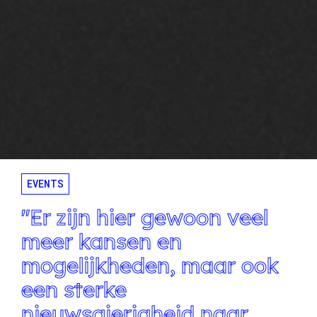
EVENTS
"Er zijn hier gewoon veel
meer kansen en
mogelijkheden, maar ook
een sterke
nieuwsgierigheid naar