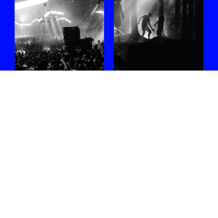
#WEEKEND met
La Nature 2026:
Sophie Straat,
de geheimen van
Blck Mamba,
het bos ontrafeld
Malo Z, Nene H,
Ik ga in gesprek met
Job Jobse en
Ghazaleh Mirahmadian om
meer
te achterhalen hoe het
festival artistiek wordt
Nog geen plannen? We've
vormgegeven.
got you covered.
31.07.2026
/ BARTEL
04.08.2026
/ FEE