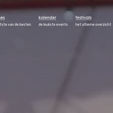
ses
kalender
festivals
atste van de besten
de leukste events
het ultieme overzicht