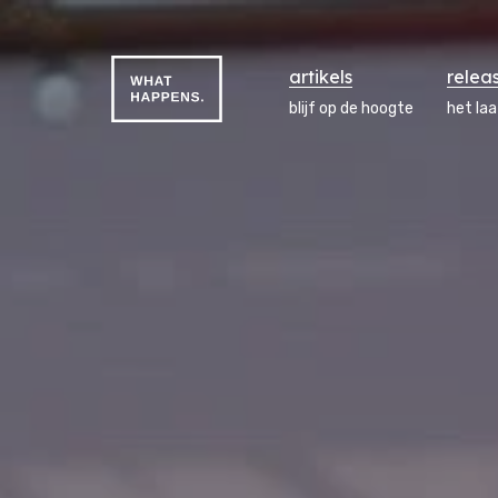
artikels
relea
blijf op de hoogte
het la