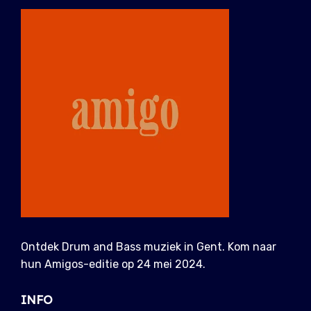
Ontdek Drum and Bass muziek in Gent. Kom naar
hun Amigos-editie op 24 mei 2024.
INFO