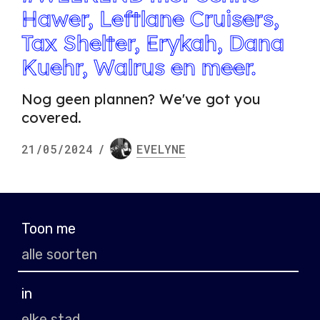
Hawer, Leftlane Cruisers,
Tax Shelter, Erykah, Dana
Kuehr, Walrus en meer.
Nog geen plannen? We've got you
covered.
21/05/2024
/
EVELYNE
Toon me
in