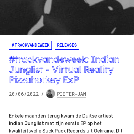
#TRACKVANDEWEEK
RELEASES
#trackvandeweek: Indian
Junglist - Virtual Reality
Pizzahotkey ExP
20/06/2022
/
PIETER-JAN
Enkele maanden terug kwam de Duitse artiest
Indian Junglist
met zijn eerste EP op het
kwaliteitsvolle Suck Puck Records uit Oekraïne. Dit