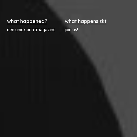
what happened?
what happens zkt
een uniek printmagazine
join us!