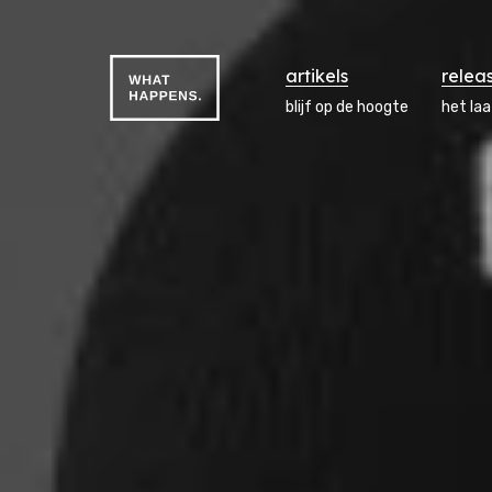
artikels
relea
blijf op de hoogte
het la