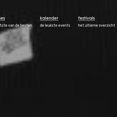
ses
kalender
festivals
atste van de besten
de leukste events
het ultieme overzicht