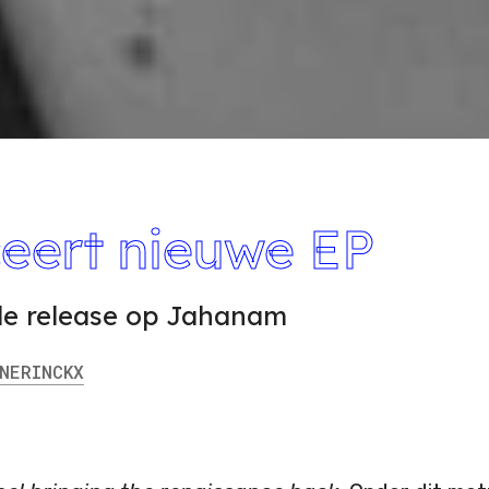
eert nieuwe EP
de release op Jahanam
ERINCKX