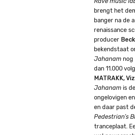
Rave music lab
brengt het dem
banger na de a
renaissance sc
producer
Beck
bekendstaat om
Jahanam
nog m
dan 11.000 vol
MATRAKK, Viz
Jahanam
is d
ongelovigen e
en daar past d
Pedestrian’s B
tranceplaat. Ee