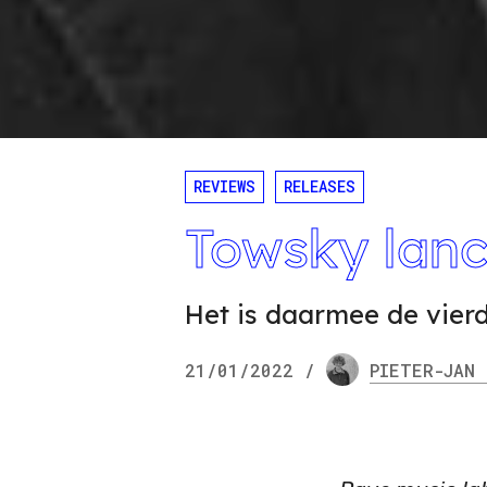
REVIEWS
RELEASES
Towsky lanc
Het is daarmee de vier
21/01/2022
/
PIETER-JAN
N