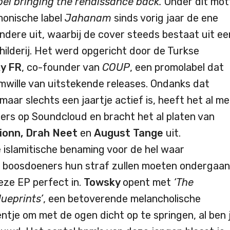
el bringing the renaissance back.
Onder dit mot
onische label
Jahanam
sinds vorig jaar de ene
ndere uit, waarbij de cover steeds bestaat uit ee
hilderij. Het werd opgericht door de Turkse
y FR
, co-founder van
COUP
, een promolabel dat
wille van uitstekende releases. Ondanks dat
aar slechts een jaartje actief is, heeft het al m
gers op Soundcloud en bracht het al platen van
ionn, Drah Neet
en
August Tange
uit.
e islamitische benaming voor de hel waar
n boosdoeners hun straf zullen moeten ondergaan
eze EP perfect in.
Towsky
opent met
‘The
lueprints’
, een betoverende melancholische
ntje om met de ogen dicht op te springen, al ben 