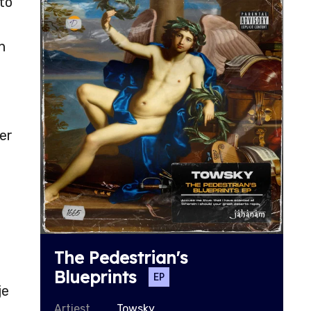
to
n
eer
The Pedestrian's
Blueprints
EP
je
Artiest
Towsky