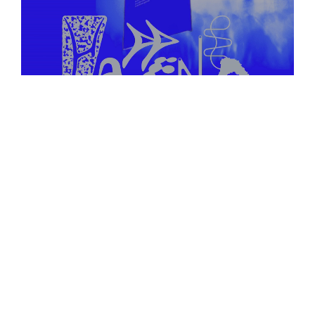
ADVERTENTIE
What Happens is precies zoals de muziek waar we
het liefst over schrijven: rechttoe rechtaan. We zijn