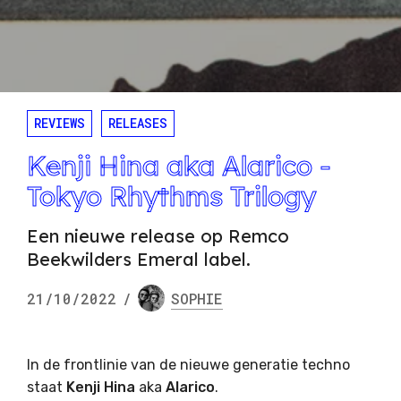
REVIEWS
RELEASES
Kenji Hina aka Alarico -
Tokyo Rhythms Trilogy
Een nieuwe release op Remco
Beekwilders Emeral label.
21/10/2022
/
SOPHIE
In de frontlinie van de nieuwe generatie techno
staat
Kenji Hina
aka
Alarico
.