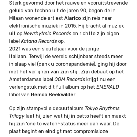
Sterk gevormd door het rauwe en vooruitstrevende
geluid van techno uit de jaren 90, begon de in
Milaan wonende artiest
Alarico
zijn reis naar
elektronische muziek in 2015. Hij bracht al muziek
uit op
Newrhytmic
Records
en richtte zijn eigen
label
Katana
Records
op.
2021 was een sleuteljaar voor de jonge
Italiaan. Terwijl de wereld schijnbaar steeds meer
in slaap viel (dank u coronapandemie), ging hij door
met het verfijnen van zijn stijl. Zijn debuut op het
Amsterdamse label
OOM
Records
krijgt nu een
verlengstuk met dit full album op het
EMERALD
label van
Remco
Beekwilder
.
Op zijn stampvolle debuutalbum
Tokyo Rhythms
Trilogy
laat hij zien wat hij in petto heeft en maakt
hij zijn 'one to watch'-status meer dan waar. De
plaat begint en eindigt met compromisloze