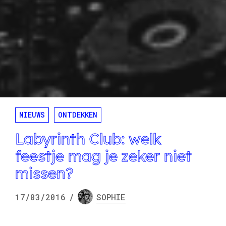
NIEUWS
ONTDEKKEN
Labyrinth Club: welk
feestje mag je zeker niet
missen?
17/03/2016
/
SOPHIE