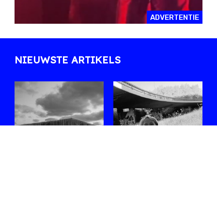
ADVERTENTIE
NIEUWSTE ARTIKELS
Zes sets die ons
Ontmoet
opvallen in de
Shoplifter, de
line-up van
rising star van de