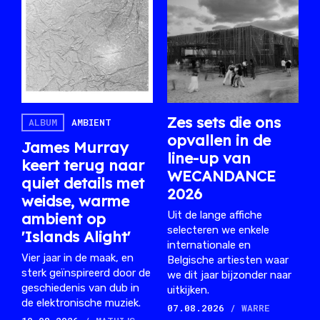
Zes sets die ons
ALBUM
AMBIENT
opvallen in de
James Murray
line-up van
keert terug naar
WECANDANCE
quiet details met
2026
weidse, warme
Uit de lange affiche
ambient op
selecteren we enkele
'Islands Alight'
internationale en
Vier jaar in de maak, en
Belgische artiesten waar
sterk geïnspireerd door de
we dit jaar bijzonder naar
geschiedenis van dub in
uitkijken.
de elektronische muziek.
07.08.2026
/ WARRE