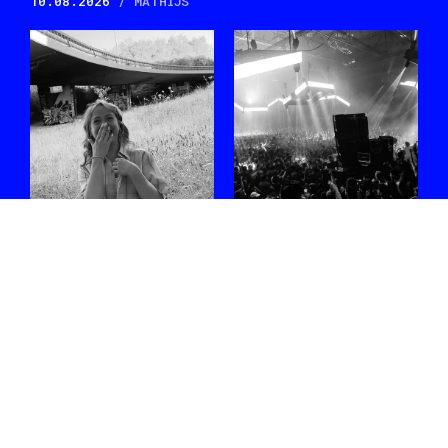
10.08.2026
/ MATHIJS
Ontmoet
#WEEKEND met
Shoplifter, de
Sophie Straat,
rising star van de
Blck Mamba,
Belgische bass-
Malo Z, Nene H,
scene
Job Jobse en
meer
Na Fred again.. en een
reeks indrukwekkende
Nog geen plannen? We've
clubs en festivals staat ze
got you covered.
volgende week op XRDS.
04.08.2026
/ FEE