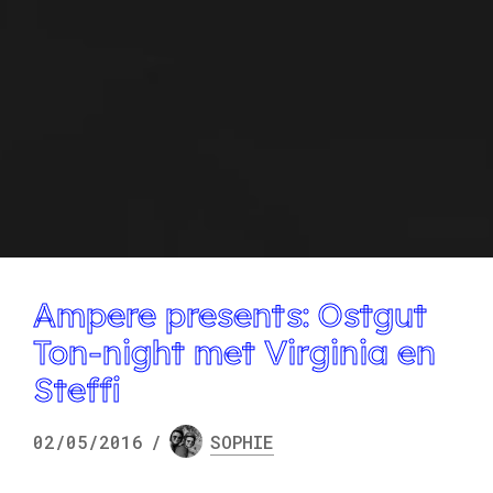
Ampere presents: Ostgut
Ton-night met Virginia en
Steffi
02/05/2016
/
SOPHIE