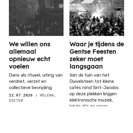
We willen ons
Waar je tijdens de
allemaal
Gentse Feesten
opnieuw echt
zeker moet
voelen
langsgaan
Dans als ritueel, uiting van
Van de tuin van het
verdriet, verzet en
Duivelsteen tot kleine
collectieve bevrijding.
cafés rond Sint-Jacobs:
op deze plekken krijgen
22.07.2026
/ HELENA,
elektronische muziek,
DIETER
lokale dj’s en jonge
collectieven de ruimte.
15.07.2026
/ WARRE